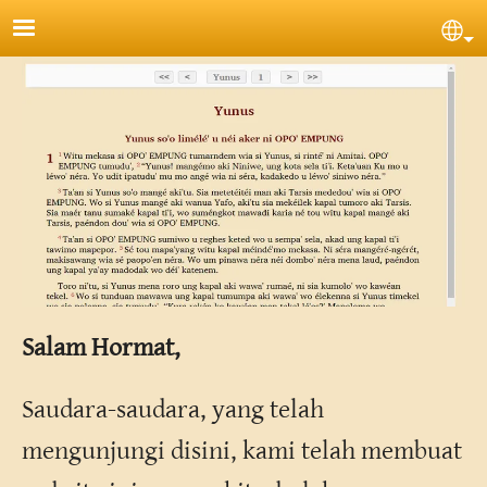
Lompat ke isi utama
Sel
Salam Hormat,
Saudara-saudara, yang telah
mengunjungi disini, kami telah membuat