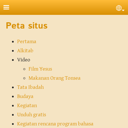
Lompat ke isi utama
Sel
Peta situs
Pertama
Alkitab
Video
Film Yesus
Makanan Orang Tonsea
Tata Ibadah
Budaya
Kegiatan
Unduh gratis
Kegiatan rencana program bahasa